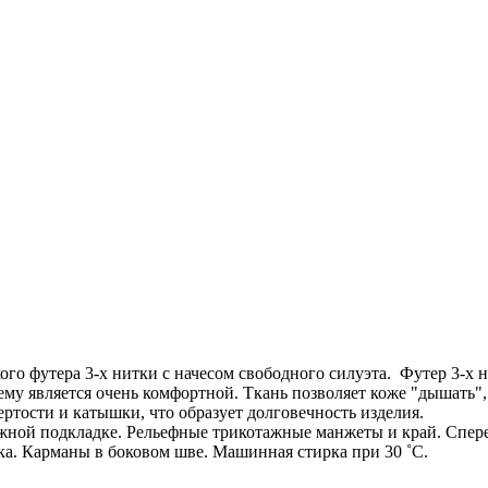
о футера 3-х нитки с начесом свободного силуэта. Футер 3-х ни
чему является очень комфортной. Ткань позволяет коже "дышать"
ертости и катышки, что образует долговечность изделия.
жной подкладке. Рельефные трикотажные манжеты и край. Сперед
ка. Карманы в боковом шве. Машинная стирка при 30 ˚С.