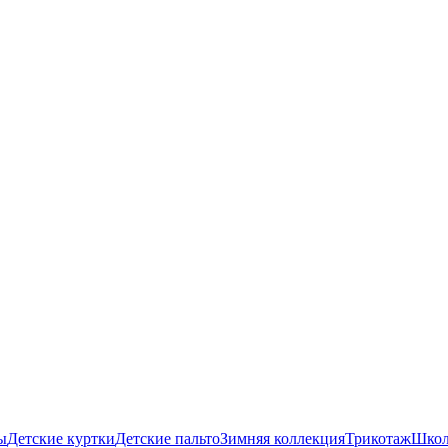
ы
Детские куртки
Детские пальто
Зимняя коллекция
Трикотаж
Школ