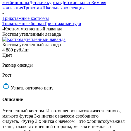
комбинезоны
Детские куртки
Детские пальто
Зимняя
коллекция
Трикотаж
Школьная коллекция
-
Трикотажные костюмы
Трикотажные брюки
Трикотажные худи
-
Костюм утепленный лаванда
Костюм утепленный лаванда
Костюм утепленный лаванда
4 880 руб.
/шт
Цвет
Размер одежды
Рост
Узнать оптовую цену
Описание
Утепленный костюм. Изготовлен из высококачественного,
мягкого футера 3-х нитки с начесом свободного
силуэта. Футер 3-х нитка с начесом – это хлопчатобумажная
ткань, гладкая с внешней стороны, мягкая и нежная - с