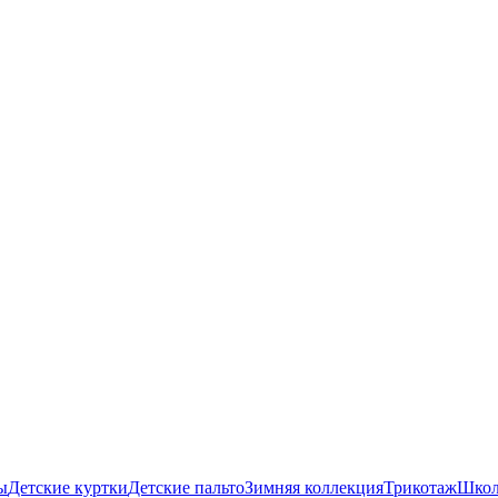
ы
Детские куртки
Детские пальто
Зимняя коллекция
Трикотаж
Школ