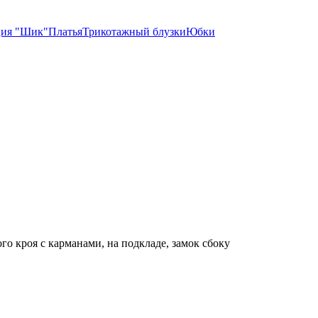
ция "Шик"
Платья
Трикотажный блузки
Юбки
о кроя с карманами, на подкладе, замок сбоку