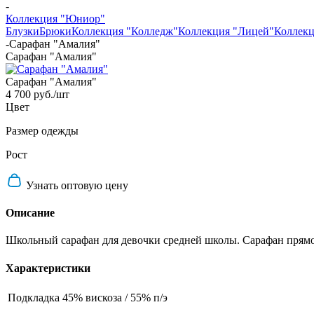
-
Коллекция "Юниор"
Блузки
Брюки
Коллекция "Колледж"
Коллекция "Лицей"
Коллек
-
Сарафан "Амалия"
Сарафан "Амалия"
Сарафан "Амалия"
4 700 руб.
/шт
Цвет
Размер одежды
Рост
Узнать оптовую цену
Описание
Школьный сарафан для девочки средней школы. Сарафан прямог
Характеристики
Подкладка
45% вискоза / 55% п/э