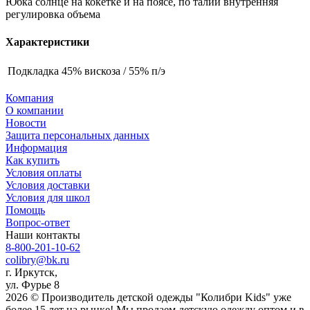
Юбка солнце на кокетке и на поясе, по талии внутренняя
регулировка объема
Характеристики
Подкладка
45% вискоза / 55% п/э
Компания
О компании
Новости
Защита персональных данных
Информация
Как купить
Условия оплаты
Условия доставки
Условия для школ
Помощь
Вопрос-ответ
Наши контакты
8-800-201-10-62
colibry@bk.ru
г. Иркутск,
ул. Фурье 8
2026 © Производитель детской одежды "Колибри Kids" уже
более 15 лет на рынке! Мы продаем детскую одежду оптом и в