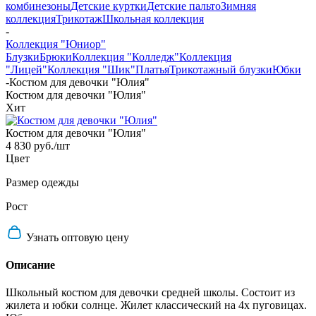
комбинезоны
Детские куртки
Детские пальто
Зимняя
коллекция
Трикотаж
Школьная коллекция
-
Коллекция "Юниор"
Блузки
Брюки
Коллекция "Колледж"
Коллекция
"Лицей"
Коллекция "Шик"
Платья
Трикотажный блузки
Юбки
-
Костюм для девочки "Юлия"
Костюм для девочки "Юлия"
Хит
Костюм для девочки "Юлия"
4 830 руб.
/шт
Цвет
Размер одежды
Рост
Узнать оптовую цену
Описание
Школьный костюм для девочки средней школы. Состоит из
жилета и юбки солнце. Жилет классический на 4х пуговицах.