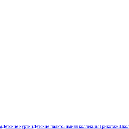
ы
Детские куртки
Детские пальто
Зимняя коллекция
Трикотаж
Школ