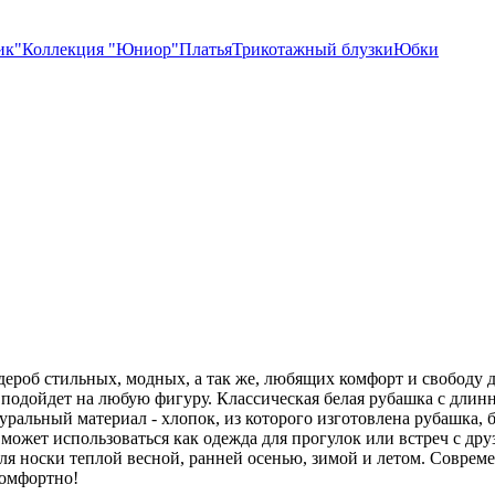
ик"
Коллекция "Юниор"
Платья
Трикотажный блузки
Юбки
ероб стильных, модных, а так же, любящих комфорт и свободу д
чно подойдет на любую фигуру. Классическая белая рубашка с д
ральный материал - хлопок, из которого изготовлена рубашка, б
ожет использоваться как одежда для прогулок или встреч с друз
ля носки теплой весной, ранней осенью, зимой и летом. Современ
комфортно!