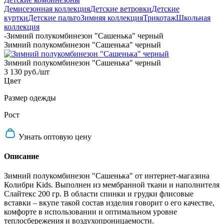
Демисезонная коллекция
Детские ветровки
Детские
куртки
Детские пальто
Зимняя коллекция
Трикотаж
Школьная
коллекция
-
Зимний полукомбинезон "Сашенька" черный
Зимний полукомбинезон "Сашенька" черный
Зимний полукомбинезон "Сашенька" черный
3 130 руб.
/шт
Цвет
Размер одежды
Рост
Узнать оптовую цену
Описание
Зимний полукомбинезон "Сашенька" от интернет-магазина
Колибри Kids. Выполнен из мембранной ткани и наполнителя
Слайтекс 200 гр. В области спинки и грудки флисовые
вставки – вкупе такой состав изделия говорит о его качестве,
комфорте в использовании и оптимальном уровне
теплосбережения и воздухопроницаемости.