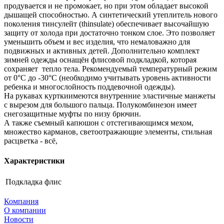
продувается и не промокает, но при этом обладает высокой
дышащей способностью. А синтетический утеплитель нового
поколения тинсулейт (thinsulate) обеспечивает высочайшую
защиту от холода при достаточно тонком слое. Это позволяет
уменьшить объем и вес изделия, что немаловажно для
подвижных и активных детей. Дополнительно комплект
зимней одежды оснащён флисовой подкладкой, которая
сохраняет тепло тела. Рекомендуемый температурный режим
от 0°С до -30°С (необходимо учитывать уровень активности
ребенка и многослойность поддевочной одежды).
На рукавах курткиимеются внутренние эластичные манжеты
с вырезом для большого пальца. Полукомбинезон имеет
снегозащитные муфты по низу брючин.
А также съемный капюшон с отстегивающимся мехом,
множество карманов, светоотражающие элементы, стильная
расцветка - всё,
Характеристики
Подкладка
флис
Компания
О компании
Новости