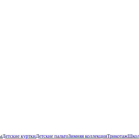
ы
Детские куртки
Детские пальто
Зимняя коллекция
Трикотаж
Школ